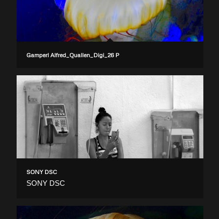
Gamperl Alfred_Quallen_Digi_26 P
SONY DSC
SONY DSC